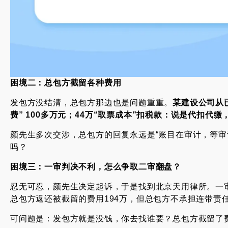
困境二：总包方截留
各种
费用
发包方没结清，总包方那边也是问题重重。
某建设公司从
费
”
100
多万元
；
4
4
万
“
取票成本
”
扣税款：说是代扣代缴
颜先生多次交涉，总包方的回复永远是“账目在审计，等审
吗？
困境三：一审
判决不利，怎么争取二审翻盘？
忍无可忍，颜先生决定起诉，于是找到北京天用律所。一审
总包方返还被截留的费用194万，但总包方不承担连带责
可问题是：发包方就是没钱，你去找谁要？总包方截留了