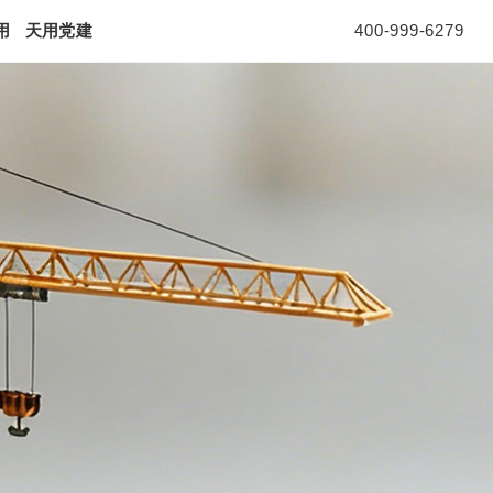
用
天用党建
400-999-6279